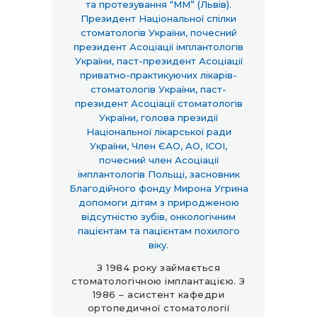
та протезування “ММ” (Львів).
Президент Національної спілки
стоматологів України, почесний
президент Асоціації імплантологів
України, паст-президент Асоціації
приватно-практикуючих лікарів-
стоматологів України, паст-
президент Асоціації стоматологів
України, голова президії
Національної лікарської ради
України, Член ЄАО, АО, ІСОІ,
почесний член Асоціації
імплантологів Польщі, засновник
Благодійного фонду Мирона Угрина
допомоги дітям з природженою
відсутністю зубів, онкологічним
пацієнтам та пацієнтам похилого
віку.
З 1984 року займається
стоматологічною імплантацією. З
1986 – асистент кафедри
ортопедичної стоматології