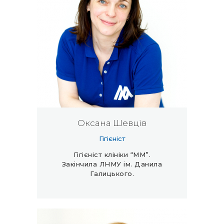
Оксана Шевців
Гігієніст
Гігієніст клініки “ММ”.
Закінчила ЛНМУ ім. Данила
Галицького.