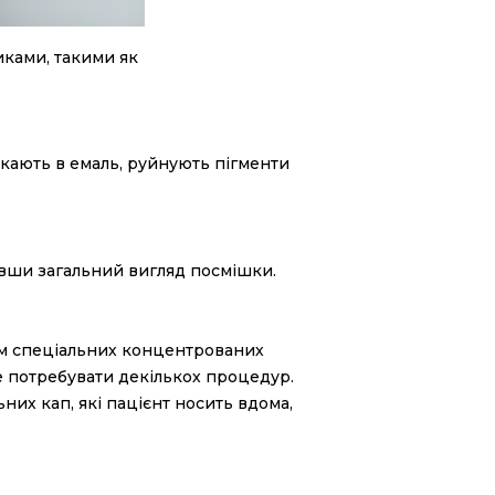
иками, такими як
икають в емаль, руйнують пігменти
ивши загальний вигляд посмішки.
нням спеціальних концентрованих
же потребувати декількох процедур.
них кап, які пацієнт носить вдома,