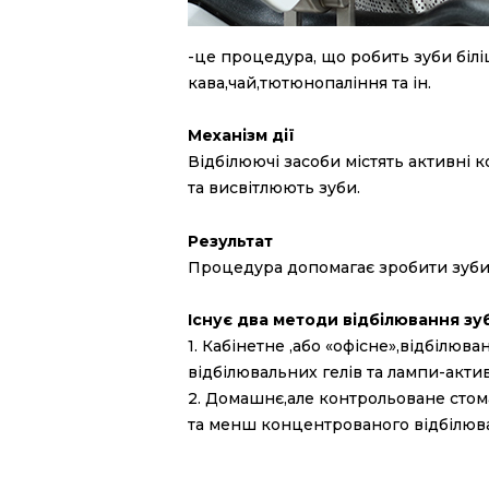
-це процедура, що робить зуби біл
кава,чай,тютюнопаління та ін.
Механізм дії
Відбілюючі засоби містять активні 
та висвітлюють зуби.
Результат
Процедура допомагає зробити зуби 
Існує два методи відбілювання зуб
1.⁠ ⁠Кабінетне ,або «офісне»,відбі
відбілювальних гелів та лампи-акти
2.⁠ ⁠Домашнє,але контрольоване сто
та менш концентрованого відбілюв