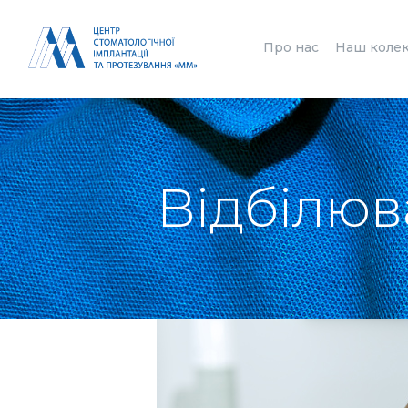
Про нас
Наш коле
Відбілюв